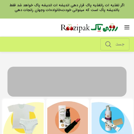
اگر تغذیه ات راتغذیه پاک قرار دهی اندیشه ات اندیشه پاک خواهد شد فقط
بااندیشه پاک است که میتوانی خودت،خانواده‌ات وجهان رانجات دهی