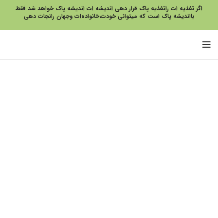
اگر تغذیه ات راتغذیه پاک قرار دهی اندیشه ات اندیشه پاک خواهد شد فقط
بااندیشه پاک است که میتوانی خودت،خانواده‌ات وجهان رانجات دهی