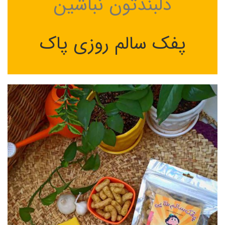
دلبندتون نباشین
پفک سالم روزی پاک