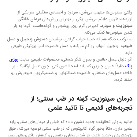
وقتی سینوس‌ها ملتهب می‌شن، سردرد و احساس سنگینی سر یکی از
آزاردهنده‌ترین علائم می‌شن. یکی از بهترین روش‌های
درمان خانگی
سینوزیت و سردرد
، کمپرس گرم روی پیشونی و گونه‌هاست. گرما به باز
شدن سینوس‌ها کمک می‌کنه.
یه ترکیب دیگه هم که خیلیا جواب گرفتن، نوشیدن
دمنوش زنجبیل و عسل
طبیعی
ه. زنجبیل التهاب رو کم می‌کنه و عسل خاصیت آنتی‌بیوتیکی طبیعی
داره.
اگر دنبال عسل خالص و بدون شکر هستی، محصولات طبیعی سایت
روزی
پاک
دقیقاً همون چیزین که باید امتحانشون کنی. چون عسل ارگانیک، بر
خلاف عسل‌های صنعتی، خاصیت ضدالتهابی و ضد‌میکروبی طبیعی‌ش رو
حفظ کرده.
درمان سینوزیت کهنه در طب سنتی؛ از
تجربه‌های قدیمی تا تائید علمی
جالبه بدونی تحقیقات جدید نشون داده که خیلی از درمان‌های سنتی، پایه
علمی دارن. مثلاً بخور گیاه اکالیپتوس که در طب سنتی توصیه می‌شه، طبق
پژوهش‌های جدید باعث باز شدن مجاری تنفسی و کاهش باکتری‌های مضر