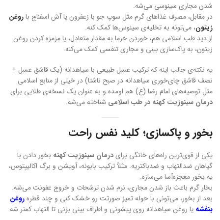
شدن مجاری سینوسی می‌شه.
در مقابل، مصرف غذاهای گرم مثل سوپ جو با زعفرون یا آش اسفناج با
روغن
زیتون
، می‌تونه به تخلیه‌ی سینوس‌ها کمک کنه.
از دید طب اسلامی هم، خوردن خرما به مقدار متعادل، یا مزمزه کردن روغن
زیتون، به پاک‌سازی بینی و مجاری تنفسی کمک می‌کنه.
یه نکته‌ی جالب اینه که ترکیب عسل طبیعی با سیاهدانه (یک قاشق عسل +
نصف قاشق چای‌خوری سیاهدانه در صبح ناشتا) در خیلی از منابع اسلامی
مثل توصیه‌های امام رضا (ع) هم اومده و به عنوان یک نسخه‌ی طلایی برای
درمان سینوزیت کهنه در طب اسلامی
شناخته می‌شه.
بخور و پاکسازی؛ کلید نفس راحت
یکی از قوی‌ترین راه‌های خانگی برای
درمان سینوزیت کهنه
بخور دادن با
گیاهان ضدالتهاب و ضدباکتریه. مثلاً ترکیب بابونه، آویشن و برگ اکالیپتوس،
یه بخور معجزه‌آسا می‌سازه.
بخار گرم باعث باز شدن مجاری، نرم شدن ترشحات و خروج عفونت می‌شه.
بعد از بخور، می‌تونی با حوله تمیز صورتت رو خشک کنی و چند قطره
روغن
بنفشه
یا روغن سیاهدانه روی پیشونی و اطراف بینی بزنی تا التهاب کمتر شه.