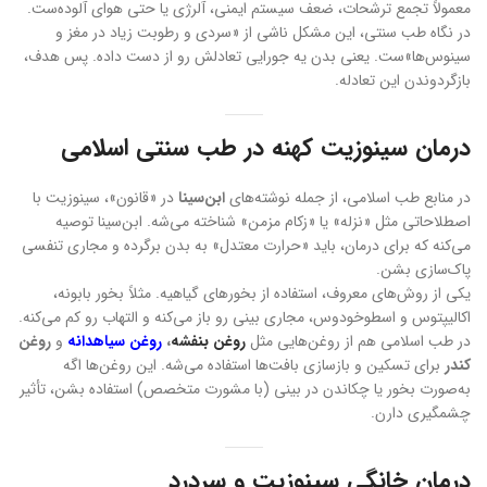
معمولاً تجمع ترشحات، ضعف سیستم ایمنی، آلرژی یا حتی هوای آلوده‌ست.
در نگاه طب سنتی، این مشکل ناشی از «سردی و رطوبت زیاد در مغز و
سینوس‌ها»ست. یعنی بدن یه جورایی تعادلش رو از دست داده. پس هدف،
بازگردوندن این تعادله.
درمان سینوزیت کهنه در طب سنتی اسلامی
در منابع طب اسلامی، از جمله نوشته‌های
ابن‌سینا
در «قانون»، سینوزیت با
اصطلاحاتی مثل «نزله» یا «زکام مزمن» شناخته می‌شه. ابن‌سینا توصیه
می‌کنه که برای درمان، باید «حرارت معتدل» به بدن برگرده و مجاری تنفسی
پاک‌سازی بشن.
یکی از روش‌های معروف، استفاده از بخورهای گیاهیه. مثلاً بخور بابونه،
اکالیپتوس و اسطوخودوس، مجاری بینی رو باز می‌کنه و التهاب رو کم می‌کنه.
در طب اسلامی هم از روغن‌هایی مثل
روغن بنفشه
،
روغن سیاهدانه
و
روغن
کندر
برای تسکین و بازسازی بافت‌ها استفاده می‌شه. این روغن‌ها اگه
به‌صورت بخور یا چکاندن در بینی (با مشورت متخصص) استفاده بشن، تأثیر
چشمگیری دارن.
درمان خانگی سینوزیت و سردرد