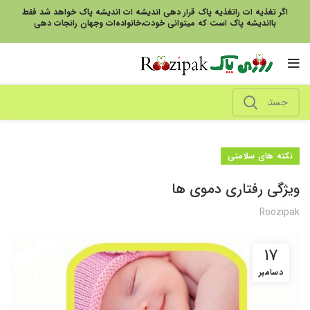
اگر تغذیه ات راتغذیه پاک قرار دهی اندیشه ات اندیشه پاک خواهد شد فقط
بااندیشه پاک است که میتوانی خودت،خانواده‌ات وجهان رانجات دهی
نکته های سلامتی
ویژگی رفتاری دموی ها
Roozipak
17
دسامبر