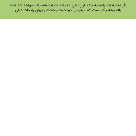
اگر تغذیه ات راتغذیه پاک قرار دهی اندیشه ات اندیشه پاک خواهد شد فقط
بااندیشه پاک است که میتوانی خودت،خانواده‌ات وجهان رانجات دهی