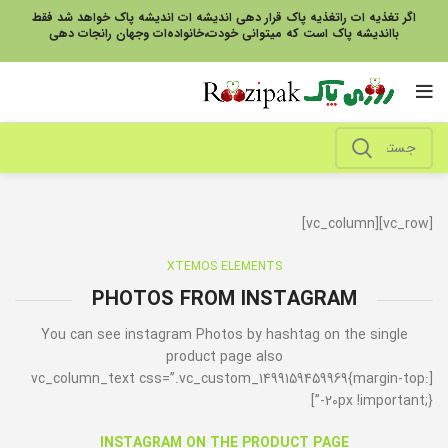
اگر تغذیه ات راتغذیه پاک قرار دهی اندیشه ات اندیشه پاک خواهد شد فقط
بااندیشه پاک است که میتوانی خودت،خانواده‌ات وجهان رانجات دهی
[vc_row][vc_column]
XTEMOS ELEMENTS
PHOTOS FROM INSTAGRAM
You can see instagram Photos by hashtag on the single
product page also
[vc_column_text css=”.vc_custom_1499159459969{margin-top:
-20px !important;}”]
INSTAGRAM ON THE PRODUCT PAGE