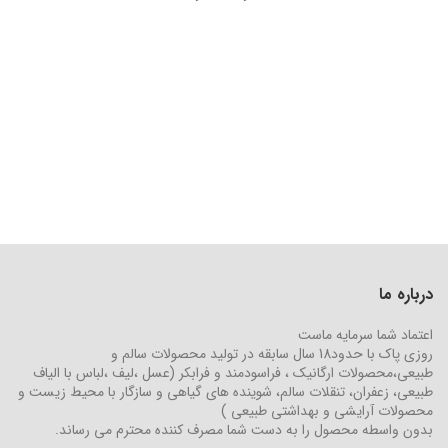
درباره ما
اعتماد شما سرمایه ماست
روزی پاک با حدود18 سال سابقه در تولید محصولات سالم و
طبیعی،محصولات ارگانیک ، فراسودمند و فرابکر (عسل ،لیف ،لباس با الیاف
طبیعی، زعفران، تنقلات سالم، شوینده های گیاهی و سازگار با محیط زیست و
محصولات آرایشی و بهداشتی طبیعی )
بدون واسطه محصول را به دست شما مصرف کننده محترم می رساند.