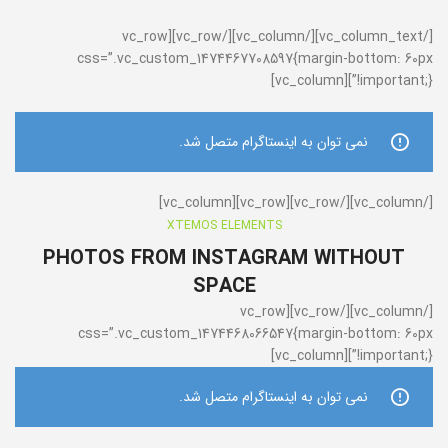
[/vc_column_text][/vc_column][/vc_row][vc_row
css=”.vc_custom_1474467708597{margin-bottom: 60px
!important;}”][vc_column]
نمی توان به اینستاگرام متصل شد.
[/vc_column][/vc_row][vc_row][vc_column]
XTEMOS ELEMENTS
PHOTOS FROM INSTAGRAM WITHOUT
SPACE
[/vc_column][/vc_row][vc_row
css=”.vc_custom_1474468066547{margin-bottom: 60px
!important;}”][vc_column]
نمی توان به اینستاگرام متصل شد.