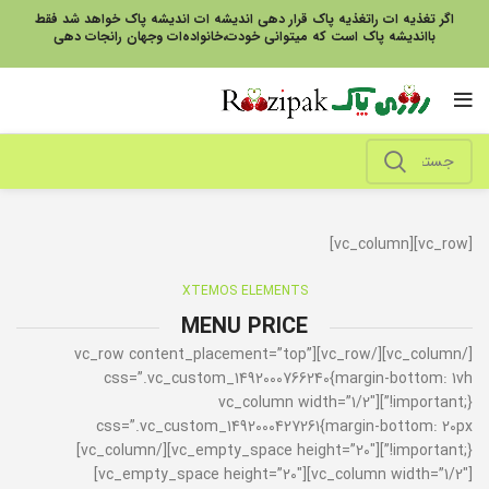
اگر تغذیه ات راتغذیه پاک قرار دهی اندیشه ات اندیشه پاک خواهد شد فقط
بااندیشه پاک است که میتوانی خودت،خانواده‌ات وجهان رانجات دهی
[vc_row][vc_column]
XTEMOS ELEMENTS
MENU PRICE
[/vc_column][/vc_row][vc_row content_placement=”top”
css=”.vc_custom_1492000766240{margin-bottom: 1vh
!important;}”][vc_column width=”1/2″
css=”.vc_custom_1492000427261{margin-bottom: 20px
!important;}”][vc_empty_space height=”20″][/vc_column]
[vc_column width=”1/2″][vc_empty_space height=”20″]