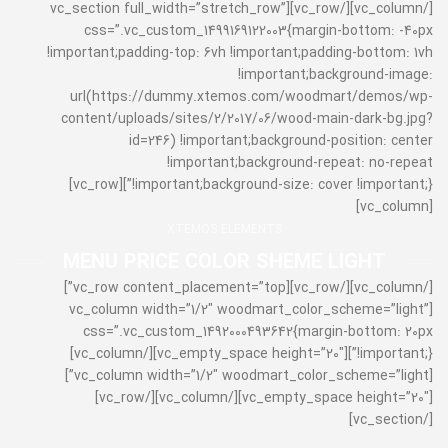
[/vc_column][/vc_row][vc_section full_width=”stretch_row”
css=”.vc_custom_1499169122003{margin-bottom: -40px
!important;padding-top: 6vh !important;padding-bottom: 1vh
!important;background-image:
url(https://dummy.xtemos.com/woodmart/demos/wp-
content/uploads/sites/2/2017/06/wood-main-dark-bg.jpg?
id=246) !important;background-position: center
!important;background-repeat: no-repeat
!important;background-size: cover !important;}”][vc_row]
[vc_column]
XTEMOS ELEMENTS
MENU PRICE COLOR SHEME LIGHT
[/vc_column][/vc_row][vc_row content_placement=”top”]
[vc_column width=”1/2″ woodmart_color_scheme=”light”
css=”.vc_custom_1492000493642{margin-bottom: 20px
!important;}”][vc_empty_space height=”20″][/vc_column]
[vc_column width=”1/2″ woodmart_color_scheme=”light”]
[vc_empty_space height=”20″][/vc_column][/vc_row]
[/vc_section]