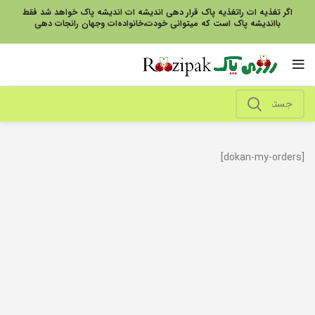
اگر تغذیه ات راتغذیه پاک قرار دهی اندیشه ات اندیشه پاک خواهد شد فقط
بااندیشه پاک است که میتوانی خودت،خانواده‌ات وجهان رانجات دهی
[dokan-my-orders]