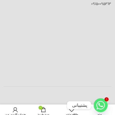
09150095313
1
پشتیبانی
0
افزودن به سبد خرید
منو
علاقه مندی
سبد خرید
حساب کاربری من