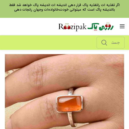
اگر تغذیه ات راتغذیه پاک قرار دهی اندیشه ات اندیشه پاک خواهد شد فقط
بااندیشه پاک است که میتوانی خودت،خانواده‌ات وجهان رانجات دهی