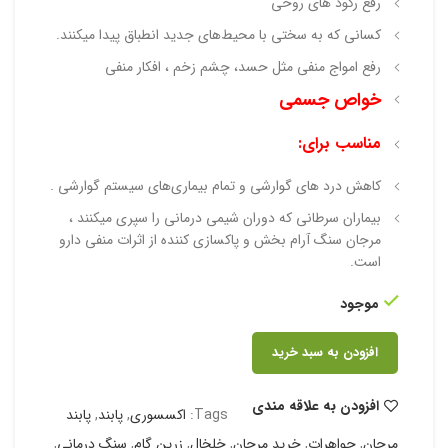
رفع رکود های روحی
کسانی که به سختی با محیط‌های جدید انطباق پیدا میکنند.
رفع امواج منفی مثل حسد، چشم زخم ، افکار منفی
خواص جسمی
مناسب برای:
کاهش درد های گوارشی و تمام بیماری‌های سیستم گوارشی .
بیماران سرطانی که دوران شیمی درمانی را سپری میکنند ،
مرجان سنگ آرام بخش و پاکسازی کننده از اثرات منفی دارو
است.
موجود
افزودن به سبد خرید
افزودن به علاقه مندی
Tags:
اکسسوری
,
پابند
,
پابند
مرجان
,
جواهرات
,
خرید مرجان
,
خلخال
,
زرین گام
,
سنگ درمانی
,