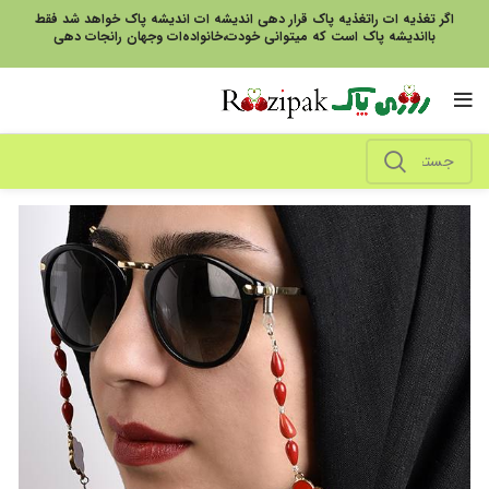
اگر تغذیه ات راتغذیه پاک قرار دهی اندیشه ات اندیشه پاک خواهد شد فقط
بااندیشه پاک است که میتوانی خودت،خانواده‌ات وجهان رانجات دهی