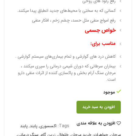
رفع رکود های روحی
کسانی که به سختی با محیط‌های جدید انطباق پیدا میکنند.
رفع امواج منفی مثل حسد، چشم زخم ، افکار منفی
خواص جسمی
مناسب برای:
کاهش درد های گوارشی و تمام بیماری‌های سیستم گوارشی .
بیماران سرطانی که دوران شیمی درمانی را سپری میکنند ،
مرجان سنگ آرام بخش و پاکسازی کننده از اثرات منفی دارو
است.
موجود
افزودن به سبد خرید
افزودن به علاقه مندی
Tags:
اکسسوری
,
پابند
,
پابند
مرجان
,
جواهرات
,
خرید مرجان
,
خلخال
,
زرین گام
,
سنگ درمانی
,