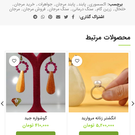
برچسب:
اکسسوری
,
پابند
,
پابند مرجان
,
جواهرات
,
خرید مرجان
,
خلخال
,
زرین گام
,
سنگ درمانی
,
سنگ مرجان
,
فروش مرجان
,
مرجان
اشتراک گذاری
محصولات مرتبط
انگشتر زنانه مروارید
گوشواره جید
5,200,000
تومان
410,000
تومان