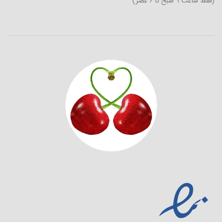
(فقط ساعت 9 صبح تا 6 عصر)