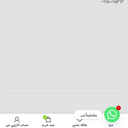
09150095313
1
پشتیبانی
0
افزودن به سبد خرید
منو
علاقه مندی
سبد خرید
حساب کاربری من