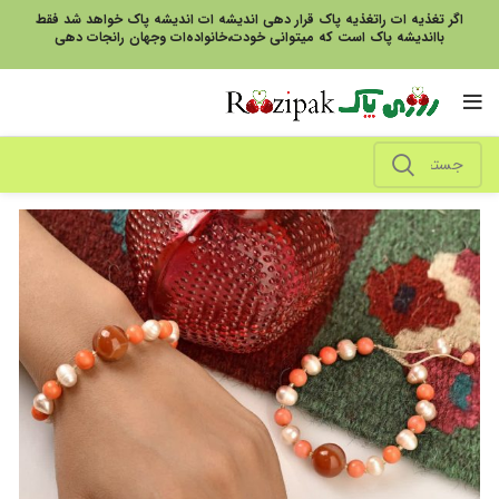
اگر تغذیه ات راتغذیه پاک قرار دهی اندیشه ات اندیشه پاک خواهد شد فقط
بااندیشه پاک است که میتوانی خودت،خانواده‌ات وجهان رانجات دهی