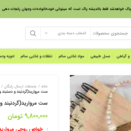
 پاک خواهدشد فقط بااندیشه پاک است که میتوانی خود،خانواده‌ات وجهان رانجات دهی
انتخاب دسته بندی
 و گیاهی
عسل طبیعی
مواد غذایی سالم
تنقلات و غذایی سالم
ادویه ود
خانه
ملحقات ارسال رایگان
ست مروارید(گردنبند و دستبند و
ست مروارید(گردنبند و 
9,800,000
تومان
خواص روحی مروارید