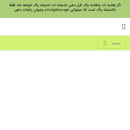
اگر تغذیه ات راتغذیه پاک قرار دهی اندیشه ات اندیشه پاک خواهد شد فقط
بااندیشه پاک است که میتوانی خودت،خانواده‌ات وجهان رانجات دهی