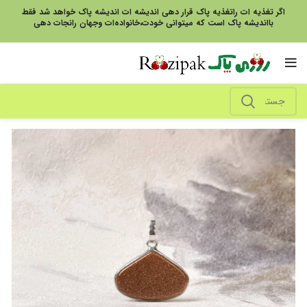
اگر تغذیه ات راتغذیه پاک قرار دهی اندیشه ات اندیشه پاک خواهد شد فقط
بااندیشه پاک است که میتوانی خودت،خانواده‌ات وجهان رانجات دهی