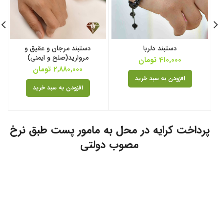
دستبند دلربا
دستبند مرجان و عقیق و
مروارید(صلح و ایمنی)
410,000
تومان
2,880,000
تومان
افزودن به سبد خرید
افزودن به سبد خرید
پرداخت کرایه در محل به مامور پست طبق نرخ
مصوب دولتی