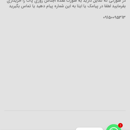
در صورتی که تمایل دارید به صورت عمده اجناس روزی پاک را خریداری
بفرمایید لطفا در پیامک یا ایتا به این شماره پیام دهید یا تماس بگیرید
09150095313
1