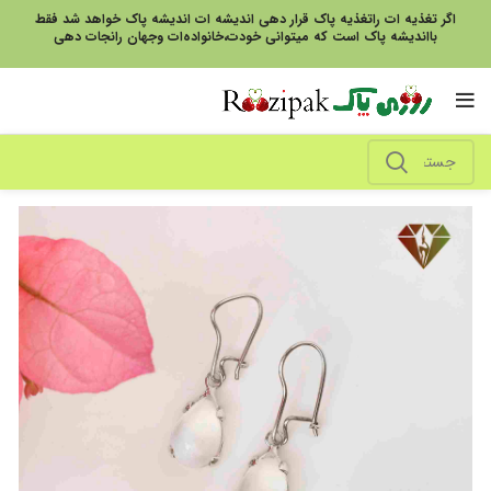
اگر تغذیه ات راتغذیه پاک قرار دهی اندیشه ات اندیشه پاک خواهد شد فقط
بااندیشه پاک است که میتوانی خودت،خانواده‌ات وجهان رانجات دهی