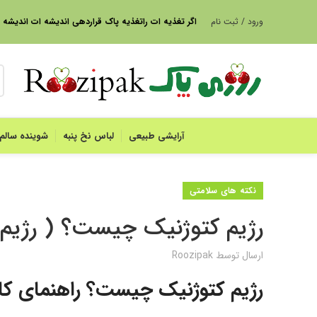
ورود / ثبت نام
ا
گر تغذیه ات راتغذیه پاک قراردهی اندیشه ات اندیشه
آرایشی طبیعی
لباس نخ پنبه
شوینده سالم
نکته های سلامتی
رژیم کتوژنیک چیست؟ ( رژیم سال 5
ارسال توسط
Roozipak
رژیم کتوژنیک چیست؟ راهنمای کامل ۲۰۲۵ برای لاغری سریع 