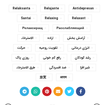
Relaksanta
Relajante
Antidepresan
Santai
Relaxing
Relaxant
Релаксиращ
Расслабляющий
آرامش بخش
اراده
الاسترخاء
انرژی درمانی
تقویت روحیه
حرکت
رشد کودکان
رفع کم خونی
روزی پاک
شیر افزا
ضد افسردگی
طرق الاسترخاء
放宽
आराम