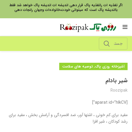
اگر تغذیه ات راتغذیه پاک قرار دهی اندیشه ات اندیشه پاک خواهد شد فقط
بااندیشه پاک است که میتوانی خودت،خانواده‌ات وجهان رانجات دهی
,
آشپزخانه روزی پاک
توصیه های سلامت
شیر بادام
Roozipak
[aparat id=”hlkCV”]
مفید برای کم خونی ، اشتها آور، ضد افسردگی و آرامش بخش ، مفید برای
رشد کودکان ، شیر افزا