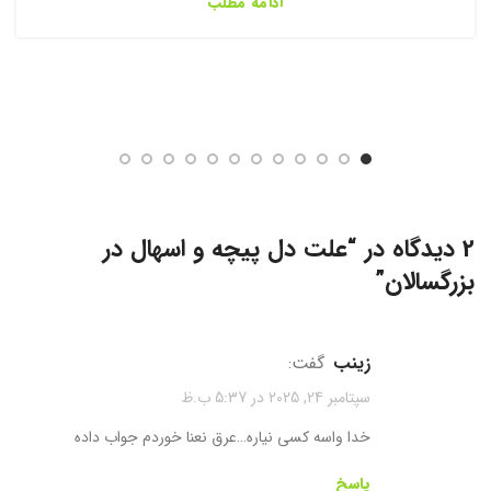
ادامه مطلب
2 دیدگاه در “
علت دل پیچه و اسهال در
بزرگسالان
”
زینب
گفت:
سپتامبر 24, 2025 در 5:37 ب.ظ
خدا واسه کسی نیاره…عرق نعنا خوردم جواب داده
پاسخ