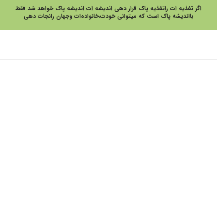
اگر تغذیه ات راتغذیه پاک قرار دهی اندیشه ات اندیشه پاک خواهد شد فقط
بااندیشه پاک است که میتوانی خودت،خانواده‌ات وجهان رانجات دهی