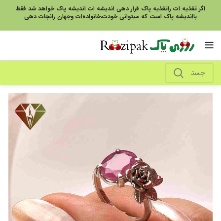
اگر تغذیه ات راتغذیه پاک قرار دهی اندیشه ات اندیشه پاک خواهد شد فقط
بااندیشه پاک است که میتوانی خودت،خانواده‌ات وجهان رانجات دهی