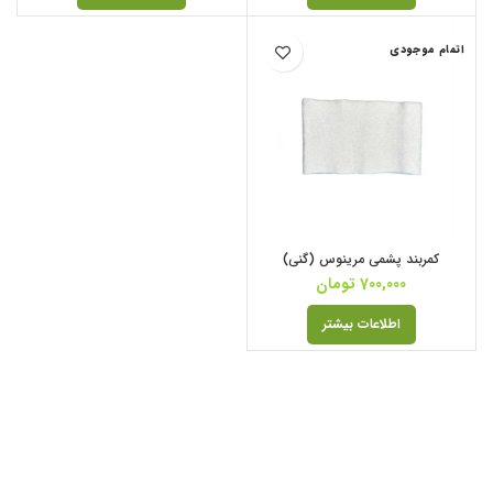
اتمام موجودی
کمربند پشمی مرینوس (گنی)
700,000
تومان
اطلاعات بیشتر