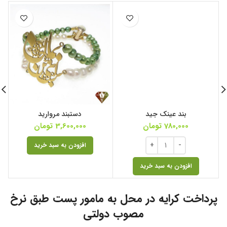
ا
بند عینک جید
دستبند مروارید
780,000
تومان
3,600,000
تومان
افزودن به سبد خرید
افزودن به سبد خرید
پرداخت کرایه در محل به مامور پست طبق نرخ
مصوب دولتی