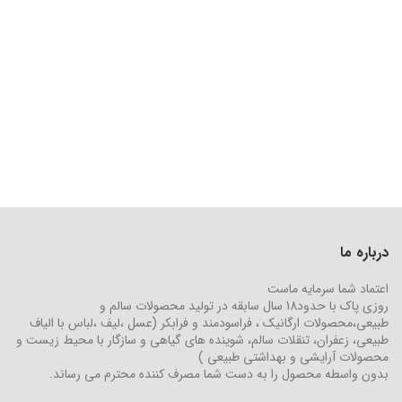
درباره ما
اعتماد شما سرمایه ماست
روزی پاک با حدود18 سال سابقه در تولید محصولات سالم و
طبیعی،محصولات ارگانیک ، فراسودمند و فرابکر (عسل ،لیف ،لباس با الیاف
طبیعی، زعفران، تنقلات سالم، شوینده های گیاهی و سازگار با محیط زیست و
محصولات آرایشی و بهداشتی طبیعی )
بدون واسطه محصول را به دست شما مصرف کننده محترم می رساند.