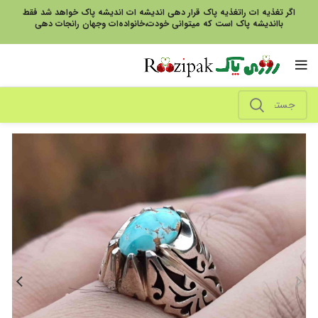
اگر تغذیه ات راتغذیه پاک قرار دهی اندیشه ات اندیشه پاک خواهد شد فقط
بااندیشه پاک است که میتوانی خودت،خانواده‌ات وجهان رانجات دهی