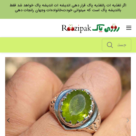
اگر تغذیه ات راتغذیه پاک قرار دهی اندیشه ات اندیشه پاک خواهد شد فقط
بااندیشه پاک است که میتوانی خودت،خانواده‌ات وجهان رانجات دهی