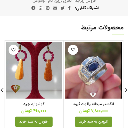
فروش زبرجد
,
گالری زرین گام
,
وسواس
اشتراک گذاری
محصولات مرتبط
ا
انگشتر مردانه یاقوت کبود
گوشواره جید
7,800,000
تومان
410,000
تومان
افزودن به سبد خرید
افزودن به سبد خرید