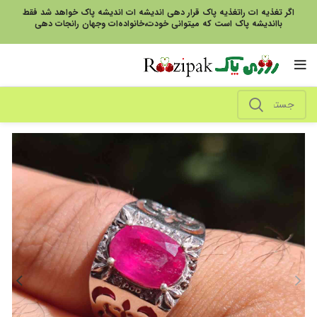
اگر تغذیه ات راتغذیه پاک قرار دهی اندیشه ات اندیشه پاک خواهد شد فقط
بااندیشه پاک است که میتوانی خودت،خانواده‌ات وجهان رانجات دهی