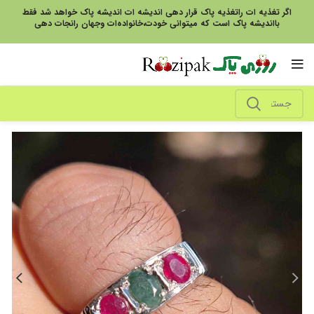
اگر تغذیه ات راتغذیه پاک قرار دهی اندیشه ات اندیشه پاک خواهد شد فقط
بااندیشه پاک است که میتوانی خودت،خانواده‌ات وجهان رانجات دهی