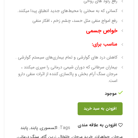
رفع رکود های روحی
کسانی که به سختی با محیط‌های جدید انطباق پیدا میکنند.
رفع امواج منفی مثل حسد، چشم زخم ، افکار منفی
خواص جسمی
مناسب برای:
کاهش درد های گوارشی و تمام بیماری‌های سیستم گوارشی .
بیماران سرطانی که دوران شیمی درمانی را سپری میکنند ،
مرجان سنگ آرام بخش و پاکسازی کننده از اثرات منفی دارو
است.
موجود
افزودن به سبد خرید
افزودن به علاقه مندی
Tags:
اکسسوری
,
پابند
,
پابند
مرجان
,
جواهرات
,
خرید مرجان
,
خلخال
,
زرین گام
,
سنگ درمانی
,