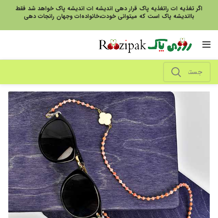
اگر تغذیه ات راتغذیه پاک قرار دهی اندیشه ات اندیشه پاک خواهد شد فقط
بااندیشه پاک است که میتوانی خودت،خانواده‌ات وجهان رانجات دهی