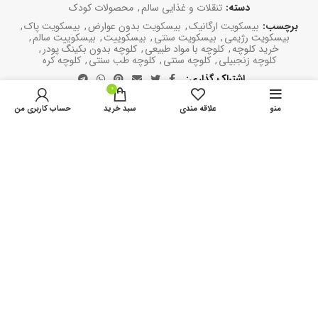
دسته:
تنقلات و غذایی سالم
,
محصولات کودک
برچسب:
بیسکویت ارگانیک
,
بیسکویت بدون عوارض
,
بیسکویت پاک
,
بیسکویت رژیمی
,
بیسکویت سنتی
,
بیسکوییت
,
بیسکوییت سالم
,
خرید کلوچه
,
کلوچه با مواد طبیعی
,
کلوچه بدون بکینگ پودر
,
کلوچه زنجبیلی
,
کلوچه سنتی
,
کلوچه طب سنتی
,
کلوچه کره
اشتراک گذاری
0
منو
علاقه مندی
سبد خرید
حساب کاربری من
همچنین ممکن است دوست داشته باشید;
اتمام موجودی
اتمام موجودی
ا
بی
بیسکویت سالم زنجبیلی | روزی