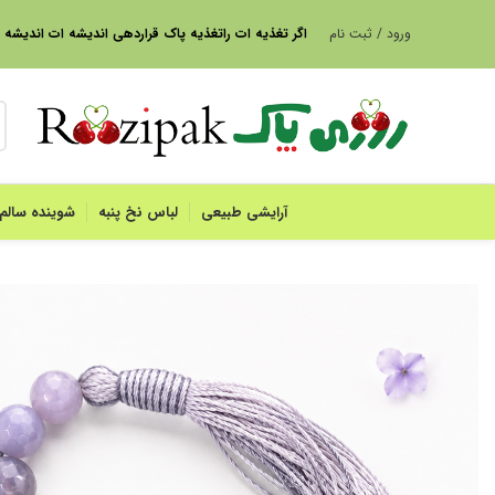
ورود / ثبت نام
ا
گر تغذیه ات راتغذیه پاک قراردهی اندیشه ات اندیشه
آرایشی طبیعی
لباس نخ پنبه
شوینده سالم