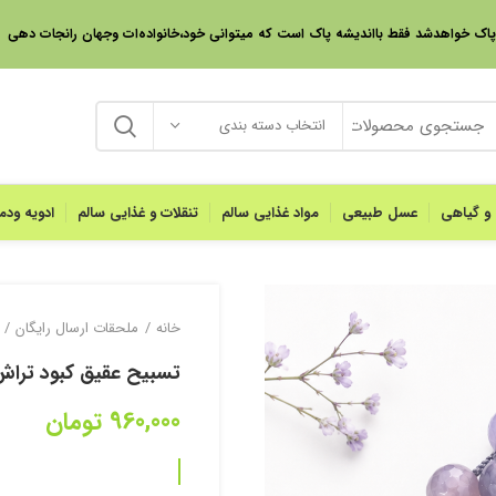
 پاک خواهدشد فقط بااندیشه پاک است که میتوانی خود،خانواده‌ات وجهان رانجات دهی
انتخاب دسته بندی
 و گیاهی
عسل طبیعی
مواد غذایی سالم
تنقلات و غذایی سالم
ادویه ود
خانه
ملحقات ارسال رایگان
تسبیح عقیق کبود تراش
960,000
تومان