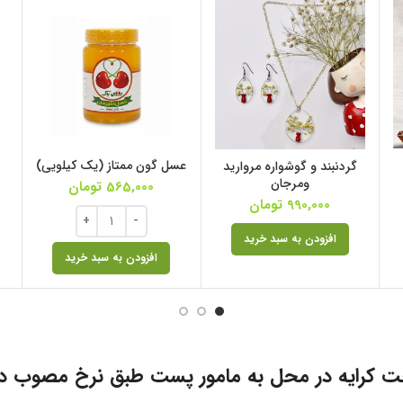
عسل گون ممتاز (یک کیلویی)
گردنبند و گوشواره مروارید
ومرجان
565,000
تومان
990,000
تومان
افزودن به سبد خرید
افزودن به سبد خرید
ت کرایه در محل به مامور پست طبق نرخ مصوب د