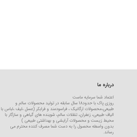
درباره ما
اعتماد شما سرمایه ماست
روزی پاک با حدود18 سال سابقه در تولید محصولات سالم و
طبیعی،محصولات ارگانیک ، فراسودمند و فرابکر (عسل ،لیف ،لباس با
الیاف طبیعی، زعفران، تنقلات سالم، شوینده های گیاهی و سازگار با
محیط زیست و محصولات آرایشی و بهداشتی طبیعی )
بدون واسطه محصول را به دست شما مصرف کننده محترم می
رساند.