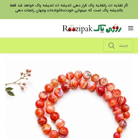
اگر تغذیه ات راتغذیه پاک قرار دهی اندیشه ات اندیشه پاک خواهد شد فقط
بااندیشه پاک است که میتوانی خودت،خانواده‌ات وجهان رانجات دهی