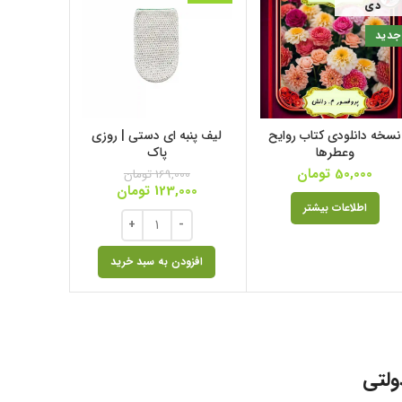
دی
جدید
نسخه دانلودی کتاب روایح
لیف پنبه ای دستی | روزی
کیسه
وعطرها
پاک
,000
50,000
تومان
169,000
تومان
123,000
تومان
اطلاعات بیشتر
افزود
افزودن به سبد خرید
ولتی