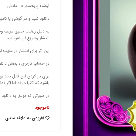
نوشته پروفسور م . دانش
دانلود کنید و در گوشی یا کام
به دلیل رعایت حقوق مولف ونا
انتشار وتوزیع آن نفرمایید
این اثر برای انتشار در سایت ا
در حساب کاربری ، بخش دانلود م
برای باز کردن این فایل باید ر
باشید که اکثرا دارند اما اگر ندا
در صورتی که موفق به دانلود نشدید به 09156031001 در ابتا یا پیامک پیام 
ناموجود
افزودن به علاقه مندی