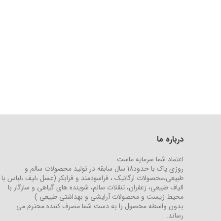
درباره ما
اعتماد شما سرمایه ماست
روزی پاک با حدود18 سال سابقه در تولید محصولات سالم و
طبیعی،محصولات ارگانیک ، فراسودمند و فرابکر (عسل ،لیف ،لباس با
الیاف طبیعی، زعفران، تنقلات سالم، شوینده های گیاهی و سازگار با
محیط زیست و محصولات آرایشی و بهداشتی طبیعی )
بدون واسطه محصول را به دست شما مصرف کننده محترم می
رساند.