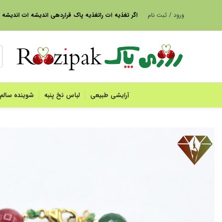
ورود / ثبت نام
ا
گر تغذیه ات راتغذیه پاک قراردهی اندیشه ات اندیشه
آرایشی طبیعی
لباس نخ پنبه
شوینده سالم