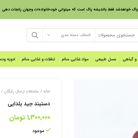
 پاک خواهدشد فقط بااندیشه پاک است که میتوانی خود،خانواده‌ات وجهان رانجات دهی
انتخاب دسته بندی
 و گیاهی
عسل طبیعی
مواد غذایی سالم
تنقلات و غذایی سالم
ادویه ود
خانه
ملحقات ارسال رایگان
دستبند جید یلدایی
1,300,000
تومان
موجود