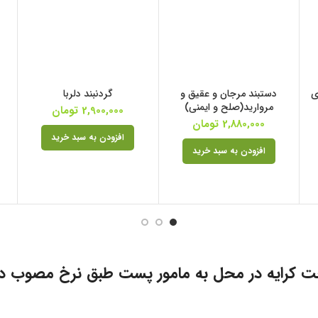
ی
دستبند مرجان و عقیق و
گردنبند دلربا
مروارید(صلح و ایمنی)
2,900,000
تومان
2,880,000
تومان
افزودن به سبد خرید
افزودن به سبد خرید
ت کرایه در محل به مامور پست طبق نرخ مصوب د