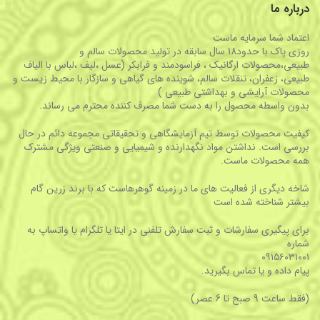
درباره ما
اعتماد شما سرمایه ماست
روزی پاک با حدود18 سال سابقه در تولید محصولات سالم و
طبیعی،محصولات ارگانیک ، فراسودمند و فرابکر (عسل ،لیف ،لباس با الیاف
طبیعی، زعفران، تنقلات سالم، شوینده های گیاهی و سازگار با محیط زیست و
محصولات آرایشی و بهداشتی طبیعی )
بدون واسطه محصول را به دست شما مصرف کننده محترم می رساند.
کیفیت محصولات توسط تیم آزمایشگاهی و تحقیقاتی مجموعه دائم در حال
بررسی است. نداشتن مواد نگهدارنده و شیمیایی و صنعتی ویژگی مشترک
همه محصولات ماست.
شاخه دیگری از فعالیت های ما در زمینه گوهرهاست که با برند زرین گام
بیشتر شناخته شده است
برای پیگیری سفارشات و ثبت سفارش تلفنی در ایتا یا تلگرام یا واتساپ به
شماره
۰۹۱۵۶۰۳۱۰۰۱
پیام داده و یا تماس بگیرید.
(فقط ساعت 9 صبح تا 6 عصر)