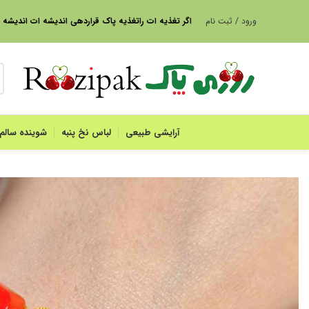
ورود / ثبت نام
ا
گر تغذیه ات راتغذیه پاک قراردهی اندیشه ات اندیشه
آرایشی طبیعی
لباس نخ پنبه
شوینده سالم