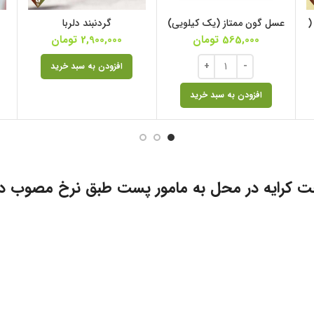
(
عسل گون ممتاز (یک کیلویی)
گردنبند دلربا
565,000
تومان
2,900,000
تومان
افزودن به سبد خرید
افزودن به سبد خرید
ت کرایه در محل به مامور پست طبق نرخ مصوب د