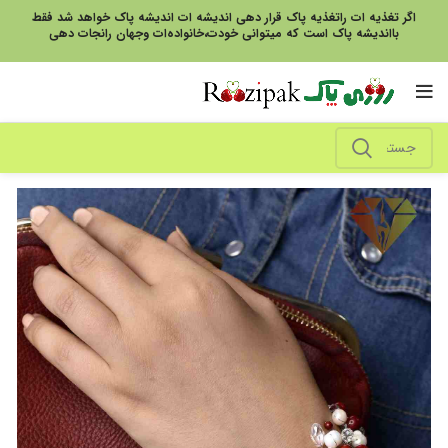
اگر تغذیه ات راتغذیه پاک قرار دهی اندیشه ات اندیشه پاک خواهد شد فقط
بااندیشه پاک است که میتوانی خودت،خانواده‌ات وجهان رانجات دهی