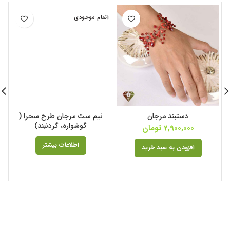
اتمام موجودی
ا
دستبند مرجان
نیم ست مرجان طرح سحرا (
گوشواره، گردنبند)
2,900,000
تومان
اطلاعات بیشتر
افزودن به سبد خرید