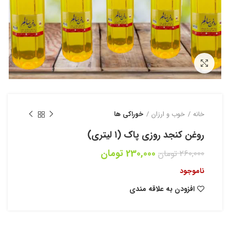
بزرگنمایی تصویر
خانه
خوب و ارزان
خوراکی ها
روغن کنجد روزی پاک (۱ لیتری)
قیمت
قیمت
230,000
تومان
260,000
تومان
اصلی
فعلی
ناموجود
260,000 تومان
230,000 تومان
بود.
است.
افزودن به علاقه مندی