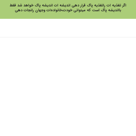
اگر تغذیه ات راتغذیه پاک قرار دهی اندیشه ات اندیشه پاک خواهد شد فقط
بااندیشه پاک است که میتوانی خودت،خانواده‌ات وجهان رانجات دهی