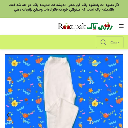
اگر تغذیه ات راتغذیه پاک قرار دهی اندیشه ات اندیشه پاک خواهد شد فقط
بااندیشه پاک است که میتوانی خودت،خانواده‌ات وجهان رانجات دهی