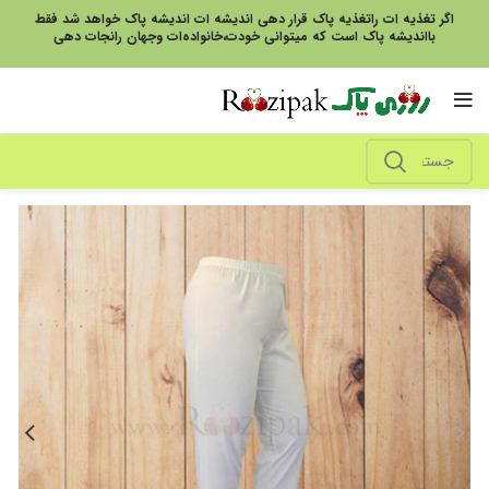
اگر تغذیه ات راتغذیه پاک قرار دهی اندیشه ات اندیشه پاک خواهد شد فقط
بااندیشه پاک است که میتوانی خودت،خانواده‌ات وجهان رانجات دهی