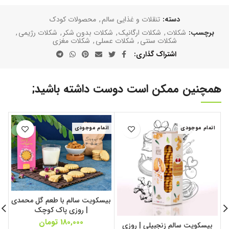
دسته:
تنقلات و غذایی سالم
,
محصولات کودک
برچسب:
شکلات
,
شکلات ارگانیک
,
شکلات بدون شکر
,
شکلات رژیمی
,
شکلات سنتی
,
شکلات عسلی
,
شکلات مغزی
اشتراک گذاری
همچنین ممکن است دوست داشته باشید;
اتمام موجودی
اتمام موجودی
ات
بیسکویت سالم با طعم گل محمدی
| روزی پاک کوچک
180,000
تومان
بیسکویت سالم زنجبیلی | روزی