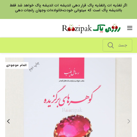
اگر تغذیه ات راتغذیه پاک قرار دهی اندیشه ات اندیشه پاک خواهد شد فقط
بااندیشه پاک است که میتوانی خودت،خانواده‌ات وجهان رانجات دهی
اتمام موجودی