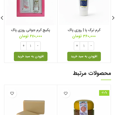
کرم ترک پا | روزی پاک
پکیج کرم جوانی روزی پاک
360,000
تومان
670,000
تومان
افزودن به سبد خرید
افزودن به سبد خرید
محصولات مرتبط
-20%
ا