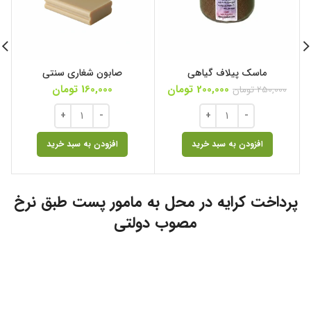
ماسک پیلاف گیاهی
صابون شغاری سنتی
ر
قیمت
قیمت
200,000
تومان
160,000
تومان
250,000
تومان
اصلی
فعلی
250,000 تومان
200,000 تومان
بود.
است.
افزودن به سبد خرید
افزودن به سبد خرید
پرداخت کرایه در محل به مامور پست طبق نرخ
مصوب دولتی