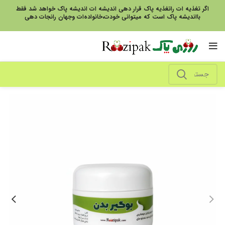
اگر تغذیه ات راتغذیه پاک قرار دهی اندیشه ات اندیشه پاک خواهد شد فقط
بااندیشه پاک است که میتوانی خودت،خانواده‌ات وجهان رانجات دهی