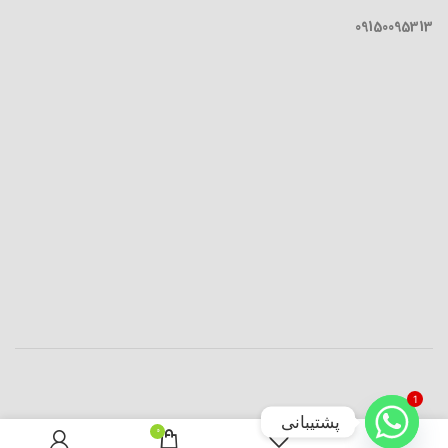
09150095313
1
پشتیبانی
0
افزودن به سبد خرید