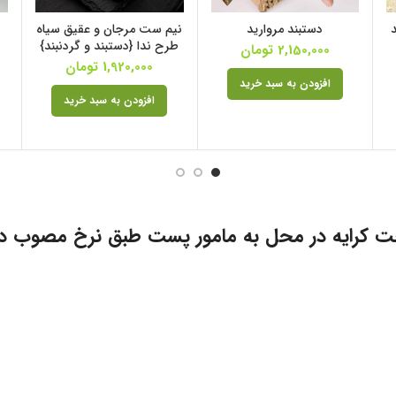
دستبند مروارید
نیم ست مرجان و عقیق سیاه
طرح ندا {دستبند و گردنبند}
2,150,000
تومان
1,920,000
تومان
افزودن به سبد خرید
افزودن به سبد خرید
ت کرایه در محل به مامور پست طبق نرخ مصوب د