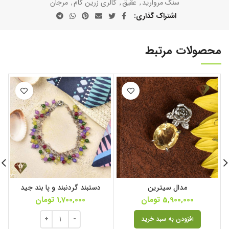
سنگ مروارید
,
عقیق
,
گالری زرین گام
,
مرجان
اشتراک گذاری
محصولات مرتبط
مدال سیترین
دستبند گردنبند و پا بند جید
5,900,000
تومان
1,700,000
تومان
افزودن به سبد خرید